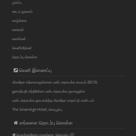
முகப்பு
ஊடக நூலகம்
வாழ்க்கை
உரைகள்
வளங்கள்
வெளியீடுகள்
தொடர்பு கொள்ள
வெளி இணைப்பு
சர்வதேச கற்கைகளுக்கான பண்டாரநாயக்க மையம் (BCIS)
ஜனாதிபதி சந்திரிக்கா பண்டாரநாயக்க குமாரதுங்க
பண்டாரநாயக்க ஞாபகார்த்த சர்வதேச மாநாட்டு மண்டபம்
The Sovereign Hotel, கொழும்பு
எங்களை தொடர்பு கொள்ள
பௌத்தாலோக மாவத்தை, கொழும்பு 07.