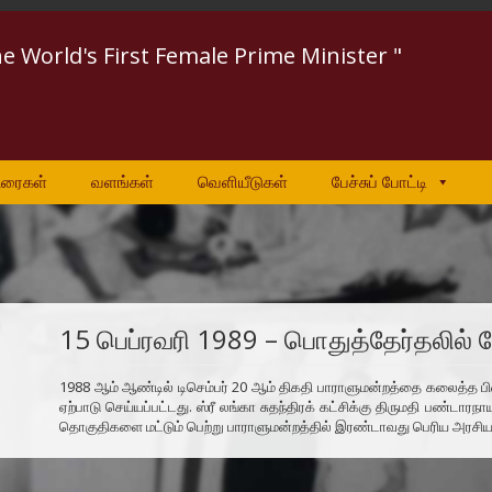
he World's First Female Prime Minister "
உரைகள்
வளங்கள்
வெளியீடுகள்
பேச்சுப் போட்டி
15 பெப்ரவரி 1989 – பொதுத்தேர்தலில் 
1988 ஆம் ஆண்டில் டிசெம்பர் 20 ஆம் திகதி பாராளுமன்றத்தை கலைத்த பின
ஏற்பாடு செய்யப்பட்டது. ஸ்ரீ லங்கா சுதந்திரக் கட்சிக்கு திருமதி பண்ட
தொகுதிகளை மட்டும் பெற்று பாராளுமன்றத்தில் இரண்டாவது பெரிய அரசியல