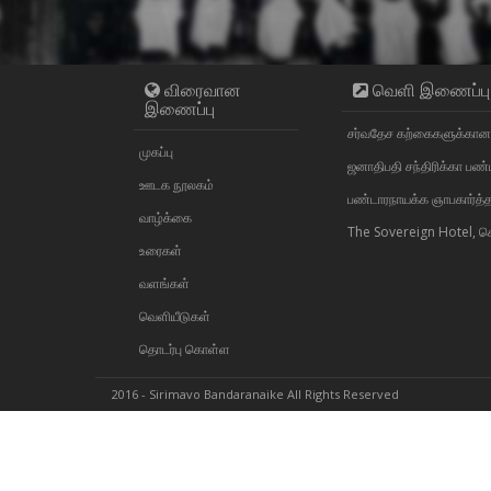
விரைவான
வெளி இணைப்பு
இணைப்பு
சர்வதேச கற்கைகளுக்கான
முகப்பு
ஜனாதிபதி சந்திரிக்கா பண்
ஊடக நூலகம்
பண்டாரநாயக்க ஞாபகார்த்த
வாழ்க்கை
The Sovereign Hotel, கெ
உரைகள்
வளங்கள்
வெளியீடுகள்
தொடர்பு கொள்ள
2016 - Sirimavo Bandaranaike All Rights Reserved