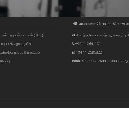
எங்களை தொடர்பு கொள்
 பண்டாரநாயக்க மையம் (BCIS)
பௌத்தாலோக மாவத்தை, கொழும்பு 0
டாரநாயக்க குமாரதுங்க
+94 11 2691131
 சர்வதேச மாநாட்டு மண்டபம்
+94 11 2696822
ாழும்பு
info@sirimavobandaranaike.org