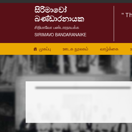
සිරිමාවෝ
" T
බණ්ඩාරනායක
சிறிமாவோ பண்டாரநாயக்க
SIRIMAVO BANDARANAIKE
முகப்பு
ஊடக நூலகம்
வாழ்க்கை