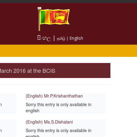
සිංහල |
English
தமிழ் |
March 2016 at the BCIS
(English) Mr.P.Krishanthathan
in
Sorry this entry is only available in
english
(English) Ms.S.Dishalani
in
Sorry this entry is only available in
english