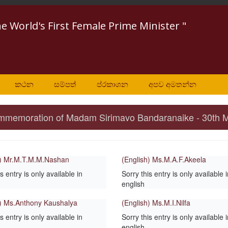
he World's First Female Prime Minister "
කථන
සම්පත්
ප්රකාශන
අපව අමතන්න
 Commemoration of Madam Sirimavo Bandaranaike - 30th 
h) Mr.M.T.M.M.Nashan
(English) Ms.M.A.F.Akeela
s entry is only available in
Sorry this entry is only available 
english
h) Ms.Anthony Kaushalya
(English) Ms.M.I.Nilfa
s entry is only available in
Sorry this entry is only available 
english