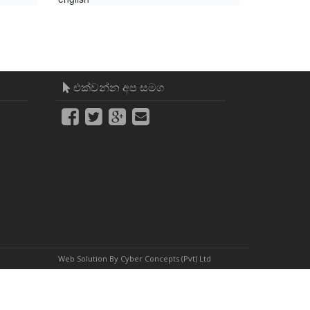
එක්වන්න අප සමග
Web Solution By
Cyber Concepts (Pvt) Ltd