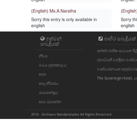
(English) Ms.A.Naratha
(English
Sorry this entry is only available in
Sorry thi
english
english
ඉක්මන්
බාහිර සබැඳියක්
සබැඳියක්
අන්තර් ජාතික අධ්‍යයන පි
නිවස
ජනාධිපති චන්ද්‍රිකා බණ
මාධ්‍ය පුස්තකාලය
බණ්ඩාරනායක අනුස්මරණ 
කතා
The Sovereign Hotel,
කාලනිර්ණය
රාජ්‍යතන්ත්‍රය
අපව අමතන්න
2016 - Sirimavo Bandaranaike All Rights Reserved