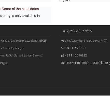
) Name of the candidates
s entry is only available in
අපව අමතන්න
ළිබඳ බණ්‌ඩාරනායක මධ්‍යස්‌ථාන (BCIS)
බෞද්ධාලෝක මාවත, කොළඹ 07.
්ඩාරනායක කුමාරතුංග
+94 11 2691131
අන්තර්ජාතික සම්මන්ත්‍රණ ශාලාව
+94 11 2696822
 කොළඹ
info@sirimavobandaranaike.org