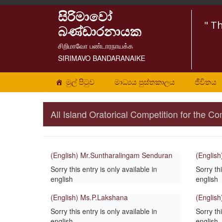
සිරිමාවෝ
" T
බණ්ඩාරනායක
சிறிமாவோ பண்டாரநாயக்க
SIRIMAVO BANDARANAIKE
මුල් පිටුව
මාධ්‍යය පුස්තකාලය
ජීවිතය
All Island Oratorical Competition for the
(English) Mr.Suntharalingam Senduran
(Englis
Sorry this entry is only available in
Sorry thi
english
english
(English) Ms.P.Lakshana
(Englis
Sorry this entry is only available in
Sorry thi
english
english